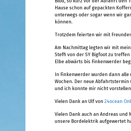
Blöd, so kurz vor der Abfahrt den 
Hause schon auf gepackten Koffern b
unterwegs oder sogar wenn wir gar
können.
Trotzdem feierten wir mit Freunde
Am Nachmittag legten wir mit mein
Steffi von der SY Bigfoot zu treffe
Elbe abwärts bis Finkenwerder begl
In Finkenwerder wurden dann alle u
Wochen. Der neue Abfahrtstermin wa
und ich konnte mir nicht vorstellen
Vielen Dank an Ulf von
24ocean Onl
Vielen Dank auch an Andreas und 
unsere Bordelektrik aufgewertet h