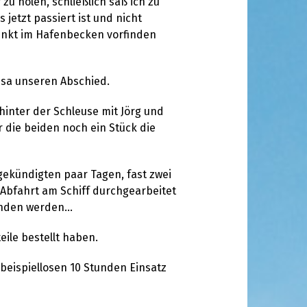
u holen, schließlich saß ich zu
 jetzt passiert ist und nicht
senkt im Hafenbecken vorfinden
nsa unseren Abschied.
inter der Schleuse mit Jörg und
r die beiden noch ein Stück die
ngekündigten paar Tagen, fast zwei
 Abfahrt am Schiff durchgearbeitet
 finden werden…
eile bestellt haben.
m beispiellosen 10 Stunden Einsatz