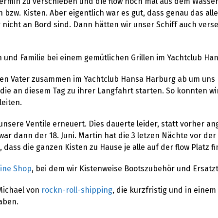
Termin zu verschieben und die flow noch mal aus dem Wasser z
zw. Kisten. Aber eigentlich war es gut, dass genau das alles
 nicht an Bord sind. Dann hätten wir unser Schiff auch ver
n und Familie bei einem gemütlichen Grillen im Yachtclub Ha
en Vater zusammen im Yachtclub Hansa Harburg ab um uns h
n die an diesem Tag zu ihrer Langfahrt starten. So konnten wi
eiten.
nsere Ventile erneuert. Dies dauerte leider, statt vorher a
r dann der 18. Juni. Martin hat die 3 letzen Nächte vor der
, dass die ganzen Kisten zu Hause je alle auf der flow Platz
ine Shop
, bei dem wir Kistenweise Bootszubehör und Ersatzt
Michael von
rockn-roll-shipping
, die kurzfristig und in eine
aben.