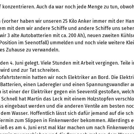
ff konzentrieren. Auch da war noch jede Menge zu tun, obwohl
en (vorher haben wir unseren 25 Kilo Anker immer mit der Ha
em mit dem wir andere Schiffe und andere Schiffe uns sehen
ir 3 alte Autobatterien mit ca. 200 Ah), neuen zweiten Kühl
Position im Seenotfall) ummelden und noch viele weitere Klei
hes Zuhause zu verwandeln.
en 4. Juni gelegt. Viele Stunden mit Arbeit vergingen. Teile 
wird und zur Tat schreiten.
hrtstermin hatten wir noch Elektriker an Bord. Die Elektrik
Batterien, einen Laderegler und einen Spannungswandler au
 ist einer der Elektriker gegen ein Seeventil gestoßen, wel
:( Schnell hat Martin das Leck mit einem Holzstopfen verschl
 muss eingebaut werden und die anderen Ventile am besten no
dem Wasser. Hoffentlich lässt sich dafür jemand auf die sc
 Termin zum Slippen in Finkenwerder bekommen. Allerdings 
hieß es am 4. Juni erst mal klar machen um nach Finkenwerde