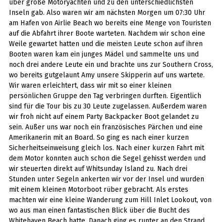
über große Motoryachten und zu den unterschiedlichsten
Inseln gab. Also waren wir am nächsten Morgen um 07:30 Uhr
am Hafen von Airlie Beach wo bereits eine Menge von Touristen
auf die Abfahrt ihrer Boote warteten. Nachdem wir schon eine
Weile gewartet hatten und die meisten Leute schon auf ihren
Booten waren kam ein junges Mädel und sammelte uns und
noch drei andere Leute ein und brachte uns zur Southern Cross,
wo bereits gutgelaunt Amy unsere Skipperin auf uns wartete.
Wir waren erleichtert, dass wir mit so einer kleinen
persönlichen Gruppe den Tag verbringen durften. Eigentlich
sind für die Tour bis zu 30 Leute zugelassen. Außerdem waren
wir froh nicht auf einem Party Backpacker Boot gelandet zu
sein. Außer uns war noch ein französisches Pärchen und eine
Amerikanerin mit an Board. So ging es nach einer kurzen
Sicherheitseinweisung gleich los. Nach einer kurzen Fahrt mit
dem Motor konnten auch schon die Segel gehisst werden und
wir steuerten direkt auf Whitsunday Island zu. Nach drei
Stunden unter Segeln ankerten wir vor der Insel und wurden
mit einem kleinen Motorboot rüber gebracht. Als erstes
machten wir eine kleine Wanderung zum Hill Inlet Lookout, von
wo aus man einen fantastischen Blick über die Bucht des
Whitehaven Beach hatte. Danach ging es runter an den Strand,