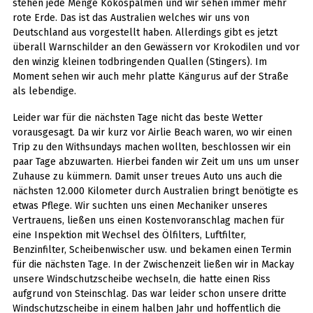
stehen jede Menge Kokospalmen und wir sehen immer mehr
rote Erde. Das ist das Australien welches wir uns von
Deutschland aus vorgestellt haben. Allerdings gibt es jetzt
überall Warnschilder an den Gewässern vor Krokodilen und vor
den winzig kleinen todbringenden Quallen (Stingers). Im
Moment sehen wir auch mehr platte Kängurus auf der Straße
als lebendige.
Leider war für die nächsten Tage nicht das beste Wetter
vorausgesagt. Da wir kurz vor Airlie Beach waren, wo wir einen
Trip zu den Withsundays machen wollten, beschlossen wir ein
paar Tage abzuwarten. Hierbei fanden wir Zeit um uns um unser
Zuhause zu kümmern. Damit unser treues Auto uns auch die
nächsten 12.000 Kilometer durch Australien bringt benötigte es
etwas Pflege. Wir suchten uns einen Mechaniker unseres
Vertrauens, ließen uns einen Kostenvoranschlag machen für
eine Inspektion mit Wechsel des Ölfilters, Luftfilter,
Benzinfilter, Scheibenwischer usw. und bekamen einen Termin
für die nächsten Tage. In der Zwischenzeit ließen wir in Mackay
unsere Windschutzscheibe wechseln, die hatte einen Riss
aufgrund von Steinschlag. Das war leider schon unsere dritte
Windschutzscheibe in einem halben Jahr und hoffentlich die