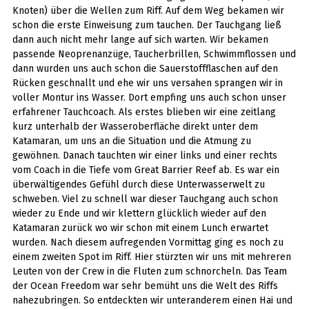
Knoten) über die Wellen zum Riff. Auf dem Weg bekamen wir
schon die erste Einweisung zum tauchen. Der Tauchgang ließ
dann auch nicht mehr lange auf sich warten. Wir bekamen
passende Neoprenanzüge, Taucherbrillen, Schwimmflossen und
dann wurden uns auch schon die Sauerstoffflaschen auf den
Rücken geschnallt und ehe wir uns versahen sprangen wir in
voller Montur ins Wasser. Dort empfing uns auch schon unser
erfahrener Tauchcoach. Als erstes blieben wir eine zeitlang
kurz unterhalb der Wasseroberfläche direkt unter dem
Katamaran, um uns an die Situation und die Atmung zu
gewöhnen. Danach tauchten wir einer links und einer rechts
vom Coach in die Tiefe vom Great Barrier Reef ab. Es war ein
überwältigendes Gefühl durch diese Unterwasserwelt zu
schweben. Viel zu schnell war dieser Tauchgang auch schon
wieder zu Ende und wir klettern glücklich wieder auf den
Katamaran zurück wo wir schon mit einem Lunch erwartet
wurden. Nach diesem aufregenden Vormittag ging es noch zu
einem zweiten Spot im Riff. Hier stürzten wir uns mit mehreren
Leuten von der Crew in die Fluten zum schnorcheln. Das Team
der Ocean Freedom war sehr bemüht uns die Welt des Riffs
nahezubringen. So entdeckten wir unteranderem einen Hai und