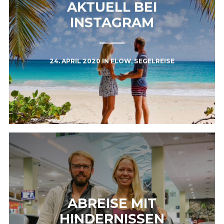
AKTUELL BEI
INSTAGRAM
24. APRIL 2020
IN
FLOW
,
SEGELREISE
ABREISE MIT
HINDERNISSEN