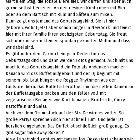
Martin ein Stag, die lokale Biere hier. Wir dürfen uns aber auch
gerne selbst bedienen. An den riesigen Kühltruhen mit Bier
oder an dem Bartisch mit Rum und Säften zum mixen.
Dann zeigt uns jemand das Geburtstagskind. Sie ist hier
geboren, wohnt jetzt aber schon länger in New York und feiert
hier mit ihrer Familie ihren sechzigsten Geburtstag. Sie freut
sich über unseren kleinen spontan gekauften Muffin und dass
wir dabei sind.
Es gibt unter dem Carport ein paar Reden für das
Geburtstagskind und dann werden Fotos gemacht. Auch mit uns
möchte das Geburtstagskind ein Foto als Andenken machen.
Danach wird das Buffet aufgebaut und der DJ beginnt mit
seinem Job. Laut klingen die Reggae Rhythmen aus den
Lautsprechern. Das Buffet ist eröffnet und die netten Damen an
der Buffetausgabe packen uns den Teller voll mit
vegetarischen Beilagen wie Kochbananen, Brotfrucht, Curry
Kartoffeln und Salat.
Auch vor dem Grundstück auf der Straße wird es voller. So
große Partys sprechen sich hier schnell rum. Und jeder ist
herzlich eingeladen. Das Buffet ist schließlich groß genug. Es
gibt sogar take away Boxen ?
Als alle satt sind geht es mit tanzen los. Begeistert schauen wir