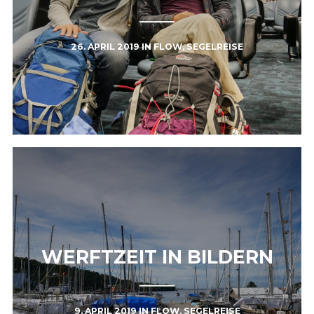
26. APRIL 2019
IN
FLOW
,
SEGELREISE
WERFTZEIT IN BILDERN
9. APRIL 2019
IN
FLOW
,
SEGELREISE