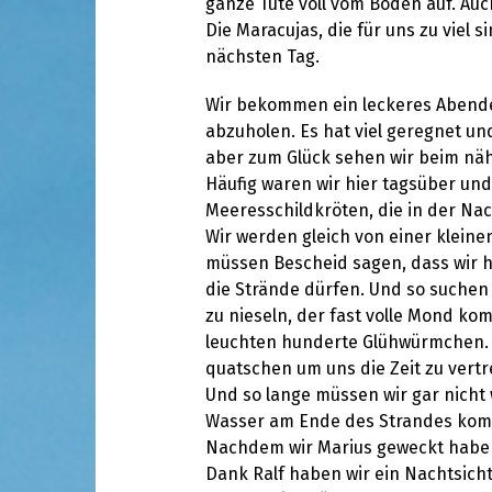
ganze Tüte voll vom Boden auf. Auc
Die Maracujas, die für uns zu viel 
nächsten Tag.
Wir bekommen ein leckeres Abende
abzuholen. Es hat viel geregnet u
aber zum Glück sehen wir beim nä
Häufig waren wir hier tagsüber un
Meeresschildkröten, die in der Na
Wir werden gleich von einer kleine
müssen Bescheid sagen, dass wir hi
die Strände dürfen. Und so suchen
zu nieseln, der fast volle Mond ko
leuchten hunderte Glühwürmchen. Da
quatschen um uns die Zeit zu vertr
Und so lange müssen wir gar nicht
Wasser am Ende des Strandes ko
Nachdem wir Marius geweckt haben
Dank Ralf haben wir ein Nachtsicht