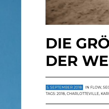
DIE GRÖ
ER WE
5. SEPTEMBER 2018
IN
FLOW
,
SE
TAGS:
2018
,
CHARLOTTEVILLE
,
KAR