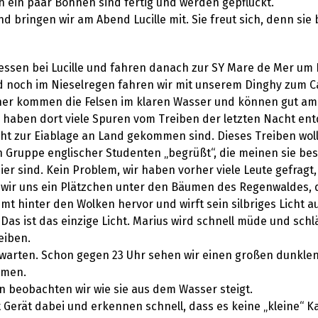
h ein paar Bohnen sind fertig und werden gepflückt.
sind bringen wir am Abend Lucille mit. Sie freut sich, denn si
ssen bei Lucille und fahren danach zur SY Mare de Mer um 
nd noch im Nieselregen fahren wir mit unserem Dinghy zum C
her kommen die Felsen im klaren Wasser und können gut am
d haben dort viele Spuren vom Treiben der letzten Nacht en
cht zur Eiablage an Land gekommen sind. Dieses Treiben wol
n Gruppe englischer Studenten „begrüßt“, die meinen sie be
er sind. Kein Problem, wir haben vorher viele Leute gefragt, 
 wir uns ein Plätzchen unter den Bäumen des Regenwaldes, d
mmt hinter den Wolken hervor und wirft sein silbriges Licht
s ist das einzige Licht. Marius wird schnell müde und schlä
eiben.
 warten. Schon gegen 23 Uhr sehen wir einen großen dunkl
mmen.
 beobachten wir wie sie aus dem Wasser steigt.
 Gerät dabei und erkennen schnell, dass es keine „kleine“ Ka