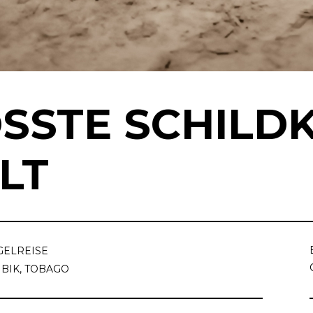
SSTE SCHILDK
LT
GELREISE
IBIK
,
TOBAGO