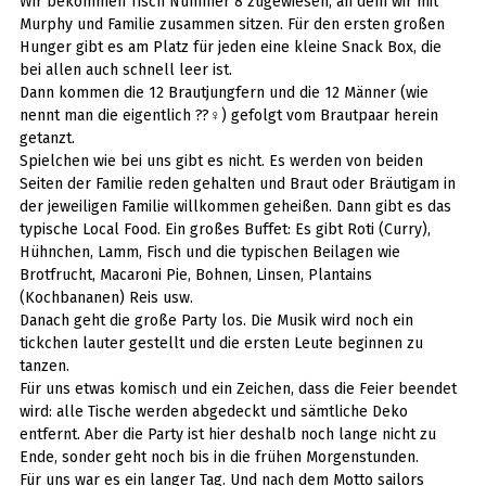
Wir bekommen Tisch Nummer 8 zugewiesen, an dem wir mit
Murphy und Familie zusammen sitzen. Für den ersten großen
Hunger gibt es am Platz für jeden eine kleine Snack Box, die
bei allen auch schnell leer ist.
Dann kommen die 12 Brautjungfern und die 12 Männer (wie
nennt man die eigentlich ??‍♀️) gefolgt vom Brautpaar herein
getanzt.
Spielchen wie bei uns gibt es nicht. Es werden von beiden
Seiten der Familie reden gehalten und Braut oder Bräutigam in
der jeweiligen Familie willkommen geheißen. Dann gibt es das
typische Local Food. Ein großes Buffet: Es gibt Roti (Curry),
Hühnchen, Lamm, Fisch und die typischen Beilagen wie
Brotfrucht, Macaroni Pie, Bohnen, Linsen, Plantains
(Kochbananen) Reis usw.
Danach geht die große Party los. Die Musik wird noch ein
tickchen lauter gestellt und die ersten Leute beginnen zu
tanzen.
Für uns etwas komisch und ein Zeichen, dass die Feier beendet
wird: alle Tische werden abgedeckt und sämtliche Deko
entfernt. Aber die Party ist hier deshalb noch lange nicht zu
Ende, sonder geht noch bis in die frühen Morgenstunden.
Für uns war es ein langer Tag. Und nach dem Motto sailors