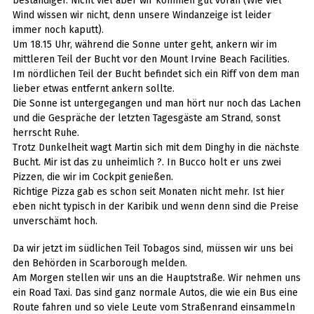
beständiger. Nicht viel aber wir kommen gut voran (Wie viel
Wind wissen wir nicht, denn unsere Windanzeige ist leider
immer noch kaputt).
Um 18.15 Uhr, während die Sonne unter geht, ankern wir im
mittleren Teil der Bucht vor den Mount Irvine Beach Facilities.
Im nördlichen Teil der Bucht befindet sich ein Riff von dem man
lieber etwas entfernt ankern sollte.
Die Sonne ist untergegangen und man hört nur noch das Lachen
und die Gespräche der letzten Tagesgäste am Strand, sonst
herrscht Ruhe.
Trotz Dunkelheit wagt Martin sich mit dem Dinghy in die nächste
Bucht. Mir ist das zu unheimlich ?. In Bucco holt er uns zwei
Pizzen, die wir im Cockpit genießen.
Richtige Pizza gab es schon seit Monaten nicht mehr. Ist hier
eben nicht typisch in der Karibik und wenn denn sind die Preise
unverschämt hoch.
Da wir jetzt im südlichen Teil Tobagos sind, müssen wir uns bei
den Behörden in Scarborough melden.
Am Morgen stellen wir uns an die Hauptstraße. Wir nehmen uns
ein Road Taxi. Das sind ganz normale Autos, die wie ein Bus eine
Route fahren und so viele Leute vom Straßenrand einsammeln