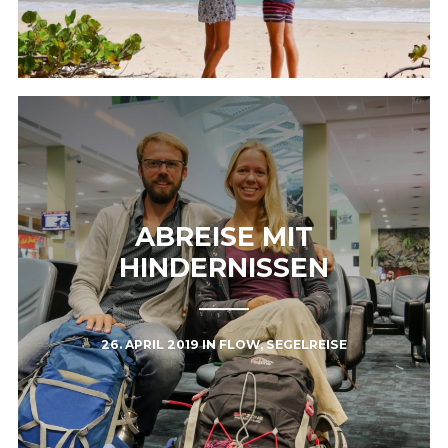
ABREISE MIT
HINDERNISSEN
26. APRIL 2019
IN
FLOW
,
SEGELREISE