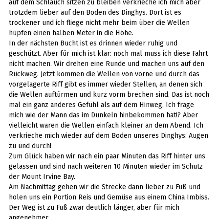
auf dem Schlauch sitzen zu bleiben verkrieche ich mich aber
trotzdem lieber auf den Boden des Dinghys. Dort ist es
trockener und ich fliege nicht mehr beim über die Wellen
hüpfen einen halben Meter in die Höhe.
In der nächsten Bucht ist es drinnen wieder ruhig und
geschützt. Aber für mich ist klar: noch mal muss ich diese Fahrt
nicht machen. Wir drehen eine Runde und machen uns auf den
Rückweg. Jetzt kommen die Wellen von vorne und durch das
vorgelagerte Riff gibt es immer wieder Stellen, an denen sich
die Wellen auftürmen und kurz vorm brechen sind. Das ist noch
mal ein ganz anderes Gefühl als auf dem Hinweg. Ich frage
mich wie der Mann das im Dunkeln hinbekommen hat!? Aber
vielleicht waren die Wellen einfach kleiner an dem Abend. Ich
verkrieche mich wieder auf dem Boden unseres Dinghys: Augen
zu und durch!
Zum Glück haben wir nach ein paar Minuten das Riff hinter uns
gelassen und sind nach weiteren 10 Minuten wieder im Schutz
der Mount Irvine Bay.
Am Nachmittag gehen wir die Strecke dann lieber zu Fuß und
holen uns ein Portion Reis und Gemüse aus einem China Imbiss.
Der Weg ist zu Fuß zwar deutlich länger, aber für mich
angenehmer.